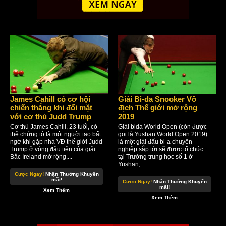
James Cahill có cơ hội
Giải Bi-da Snooker Vô
chiến thắng khi đối mặt
địch Thế giới mở rộng
với cơ thủ Judd Trump
2019
Cơ thủ James Cahill, 23 tuổi, có
Giải bida World Open (còn được
thể chứng tỏ là một người tạo bất
gọi là Yushan World Open 2019)
ngờ khi gặp nhà VĐ thế giới Judd
là một giải đấu bi-a chuyên
Trump ở vòng đầu tiên của giải
nghiệp sắp tới sẽ được tổ chức
Bắc Ireland mở rộng,...
tại Trường trung học số 1 ở
Yushan,...
Cược Ngay!
Nhận Thưởng Khuyến
mãi!
Cược Ngay!
Nhận Thưởng Khuyến
mãi!
Xem Thêm
Xem Thêm