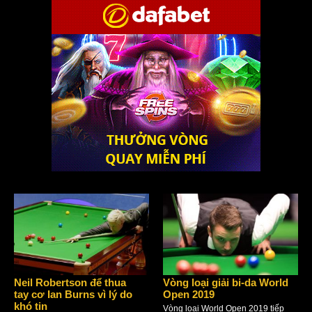
Neil Robertson để thua
Vòng loại giải bi-da World
tay cơ Ian Burns vì lý do
Open 2019
khó tin
Vòng loại World Open 2019 tiếp