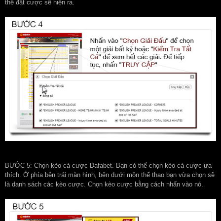
thể đặt cược sẽ hiện ra.
BƯỚC 5: Chọn kèo cá cược Dafabet. Bạn có thể chọn kèo cá cược ưa
thích. Ở phía bên trái màn hình, bên dưới môn thể thao bạn vừa chọn sẽ
là danh sách các kèo cược. Chọn kèo cược bằng cách nhấn vào nó.