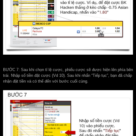
BƯỚC 7: Sau khi chọn tỉ lệ cược, phiếu cược sẽ được hiện lên phía bên
trái. Nhập số tiền đặt cược (Vd 10). Sau khi nhấn “Tiếp tục”, bạn đã chấp
nhận đặt tiền và có thế đến với bước cuối cùng.