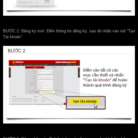
BƯỚC 2: Đăng ký mới. Điền thông tin đăng ký, sau đó nhấn vào nút “Tạo
Tài khoản”.