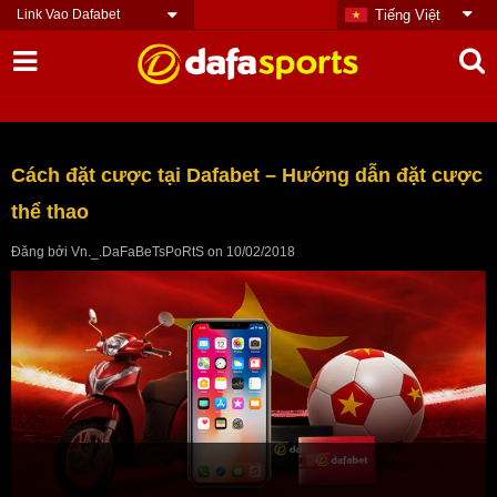
Link Vao Dafabet
Tiếng Việt
Cách đặt cược tại Dafabet – Hướng dẫn đặt cược
thể thao
Đăng bởi
Vn._.DaFaBeTsPoRtS
on
10/02/2018