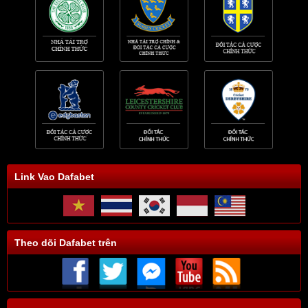
Link Vao Dafabet
Theo dõi Dafabet trên