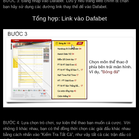
BƯỚC 3: Đăng nhập vào Dafabet. Lưu ý nếu trang web chính bị chặn
bạn hãy sử dụng các đường link thay thế để vào Dafabet.
Tổng hợp: Link vào Dafabet
BƯỚC 4: Lựa chọn trò chơi, sự kiện thể thao bạn muốn cá cược. Với
những ô khác nhau, bạn có thể đồng thời chọn các giải đấu khác nhau
bằng cách nhấn vào “Kiểm Tra Tất Cả”, như vậy tất cả các trận đấu có