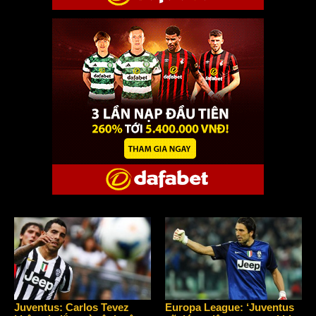
Juventus: Carlos Tevez
Europa League: ‘Juventus