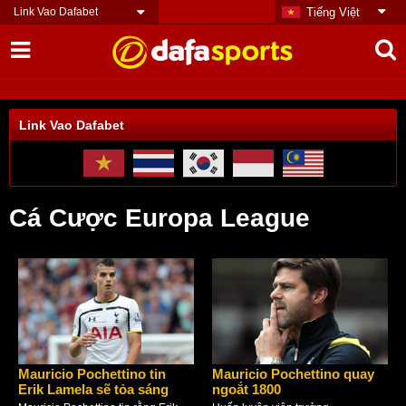
Link Vao Dafabet
Tiếng Việt
Link Vao Dafabet
Cá Cược Europa League
Mauricio Pochettino tin
Mauricio Pochettino quay
Erik Lamela sẽ tỏa sáng
ngoắt 1800