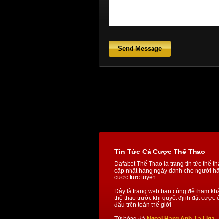
Tin Tức Cá Cược Thể Thao
Dafabet Thể Thao là trang tin tức thể t
cập nhật hàng ngày dành cho người h
cược trực tuyến.
Đây là trang web bạn dùng để tham khả
thể thao trước khi quyết định đặt cược ở
đấu trên toàn thế giới
Từ bóng đá
Ngoại Hạng Anh
,
La Liga
,