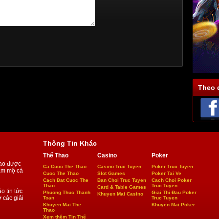
Theo d
Thông Tin Khác
Thể Thao
Casino
Poker
hao được
Ca Cuoc The Thao
Casino Truc Tuyen
Poker Truc Tuyen
âm mộ cá
Cuoc The Thao
Slot Games
Poker Tai Ve
Cach Đat Cuoc The
Ban Choi Truc Tuyen
Cach Choi Poker
Thao
Truc Tuyen
Card & Table Games
o tin tức
Phuong Thuc Thanh
Giai Thi Đau Poker
Khuyen Mai Casino
 các giải
Toan
Truc Tuyen
Khuyen Mai The
Khuyen Mai Poker
Thao
Xem thêm Tin Thể