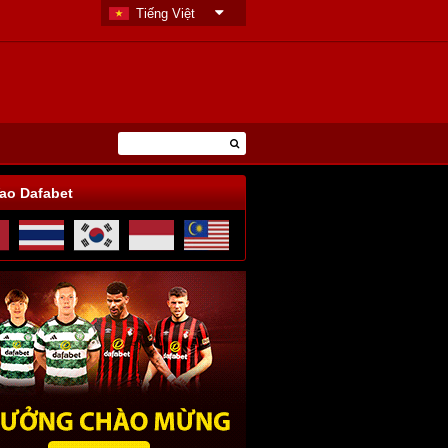
Tiếng Việt
Vao Dafabet