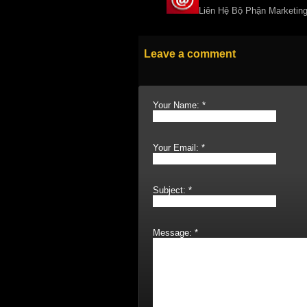
Liên Hệ Bộ Phận Marketin
Leave a comment
Your Name:
*
Your Email:
*
Subject:
*
Message:
*