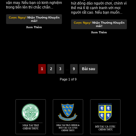
vận may. Nếu bạn có kinh nghiệm
hút đông đảo người chơi, chính vì
trong tiến lên thì chắc chắn...
thế mà tỉ lệ cạnh tranh với mọi
người rất cao. Nếu bạn muốn...
Cược Ngay!
Nhận Thưởng Khuyến
mãi!
Cược Ngay!
Nhận Thưởng Khuyến
mãi!
Xem Thêm
Xem Thêm
1
2
3
9
Bài sau
…
Page 1 of 9