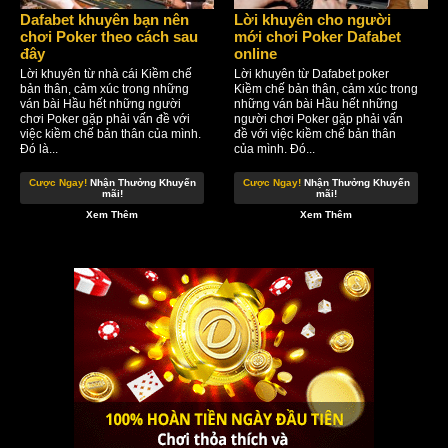
Dafabet khuyên bạn nên
Lời khuyên cho người
chơi Poker theo cách sau
mới chơi Poker Dafabet
đây
online
Lời khuyên từ nhà cái Kiềm chế
Lời khuyên từ Dafabet poker
bản thân, cảm xúc trong những
Kiềm chế bản thân, cảm xúc trong
ván bài Hầu hết những người
những ván bài Hầu hết những
chơi Poker gặp phải vấn đề với
người chơi Poker gặp phải vấn
việc kiềm chế bản thân của mình.
đề với việc kiềm chế bản thân
Đó là...
của mình. Đó...
Cược Ngay!
Nhận Thưởng Khuyến
Cược Ngay!
Nhận Thưởng Khuyến
mãi!
mãi!
Xem Thêm
Xem Thêm