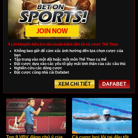
5 Lời khuyên hữu ích nếu muốn kiếm tiền từ cá cược Thể Thao
Không bao giờ để cảm xúc ảnh hưởng đến lựa chọn cược của
bạn
Tập trung vào một đội hoặc một môn Thể Thao cụ thể
Đặt cược dựa vào các yếu tố gây mất tinh thần của các cầu thủ
Nghiên cứu các dòng cược
Đặt cược cùng nhà cái Dafabet
XEM CHI TIẾT
DAFABET
Top 9 VĐV đáng chú ý của
Cá cược bơi lội tại đâu tốt