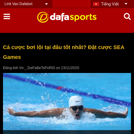
Link Vao Dafabet
Tiếng Việt
Cá cược bơi lội tại đâu tốt nhất? Đặt cược SEA
Games
Đăng bởi
Vn._.DaFaBeTsPoRtS
on
23/11/2020