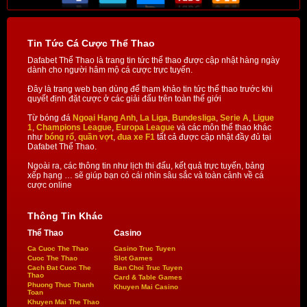
Tin Tức Cá Cược Thể Thao
Dafabet Thể Thao là trang tin tức thể thao được cập nhật hàng ngày
dành cho người hâm mộ cá cược trực tuyến.
Đây là trang web bạn dùng để tham khảo tin tức thể thao trước khi
quyết định đặt cược ở các giải đấu trên toàn thế giới
Từ bóng đá
Ngoại Hạng Anh
,
La Liga
,
Bundesliga
,
Serie A
,
Ligue
1
,
Champions League
,
Europa League
và các môn thể thao khác
như
bóng rổ
,
quần vợt
,
đua xe F1
tất cả được cập nhật đầy đủ tại
Dafabet Thể Thao.
Ngoài ra, các thông tin như lịch thi đấu, kết quả trực tuyến, bảng
xếp hạng … sẽ giúp bạn có cái nhìn sâu sắc và toàn cảnh về cá
cược online
Thông Tin Khác
Thể Thao
Casino
Ca Cuoc The Thao
Casino Truc Tuyen
Cuoc The Thao
Slot Games
Cach Đat Cuoc The
Ban Choi Truc Tuyen
Thao
Card & Table Games
Phuong Thuc Thanh
Khuyen Mai Casino
Toan
Khuyen Mai The Thao