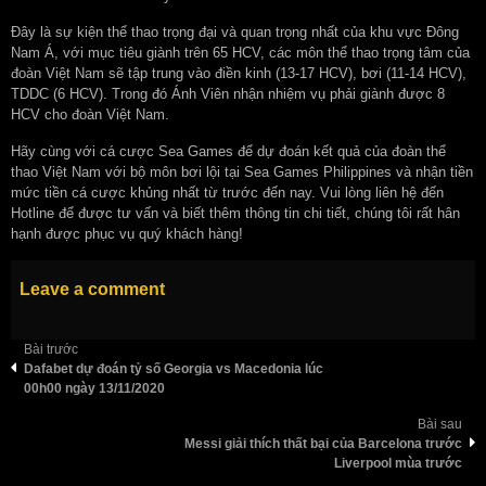
Đây là sự kiện thể thao trọng đại và quan trọng nhất của khu vực Đông
Nam Á, với mục tiêu giành trên 65 HCV, các môn thể thao trọng tâm của
đoàn Việt Nam sẽ tập trung vào điền kinh (13-17 HCV), bơi (11-14 HCV),
TDDC (6 HCV). Trong đó Ánh Viên nhận nhiệm vụ phải giành được 8
HCV cho đoàn Việt Nam.
Hãy cùng với cá cược Sea Games để dự đoán kết quả của đoàn thể
thao Việt Nam với bộ môn bơi lội tại Sea Games Philippines và nhận tiền
mức tiền cá cược khủng nhất từ trước đến nay. Vui lòng liên hệ đến
Hotline để được tư vấn và biết thêm thông tin chi tiết, chúng tôi rất hân
hạnh được phục vụ quý khách hàng!
Leave a comment
Bài trước
Dafabet dự đoán tỷ số Georgia vs Macedonia lúc
00h00 ngày 13/11/2020
Bài sau
Messi giải thích thất bại của Barcelona trước
Liverpool mùa trước