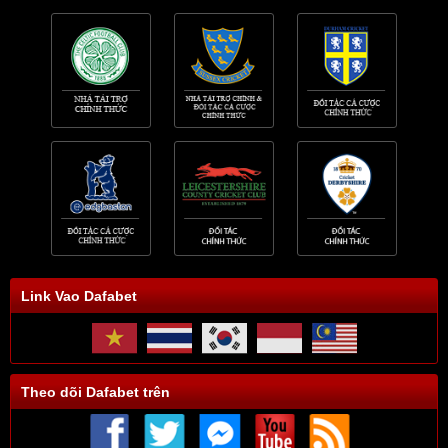
Link Vao Dafabet
Theo dõi Dafabet trên