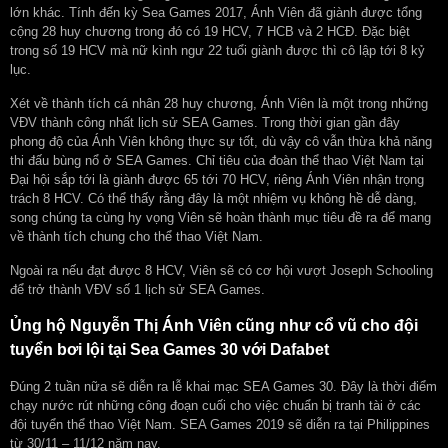
lớn khác. Tính đến kỳ Sea Games 2017, Ánh Viên đã giành được tổng
cộng 28 huy chương trong đó có 19 HCV, 7 HCB và 2 HCĐ. Đặc biệt
trong số 19 HCV mà nữ kình ngư 22 tuổi giành được thì cô lập tới 8 kỷ
lục.
Xét về thành tích cá nhân 28 huy chương, Ánh Viên là một trong những
VĐV thành công nhất lịch sử SEA Games. Trong thời gian gần đây
phong độ của Ánh Viên không thực sự tốt, dù vậy cô vẫn thừa khả năng
thi đấu bùng nổ ở SEA Games. Chỉ tiêu của đoàn thể thao Việt Nam tại
Đại hội sắp tới là giành được 65 tới 70 HCV, riêng Ánh Viên nhận trọng
trách 8 HCV. Có thể thấy rằng đây là một nhiệm vụ không hề dễ dàng,
song chúng ta cùng hy vọng Viên sẽ hoàn thành mục tiêu đề ra để mang
về thành tích chung cho thể thao Việt Nam.
Ngoài ra nếu đạt được 8 HCV, Viên sẽ có cơ hội vượt Joseph Schooling
để trở thành VĐV số 1 lịch sử SEA Games.
Ủng hộ Nguyễn Thị Ánh Viên cũng như cổ vũ cho đội
tuyển bơi lội tại Sea Games 30 với Dafabet
Đúng 2 tuần nữa sẽ diễn ra lễ khai mạc SEA Games 30. Đây là thời điểm
chạy nước rút những công đoạn cuối cho việc chuẩn bị tranh tài ở các
đội tuyển thể thao Việt Nam. SEA Games 2019 sẽ diễn ra tại Philippines
từ 30/11 – 11/12 năm nay.