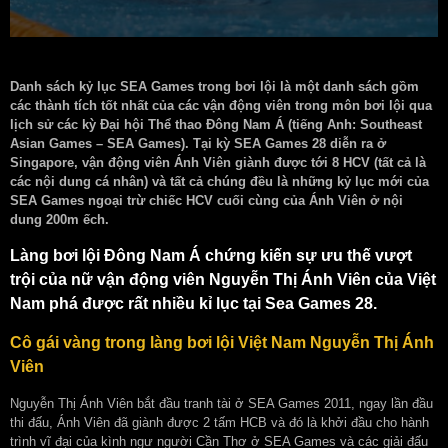
Danh sách kỷ lục SEA Games trong bơi lội là một danh sách gồm
các thành tích tốt nhất của các vận động viên trong môn bơi lội qua
lịch sử các kỳ Đại hội Thể thao Đông Nam Á (tiếng Anh: Southeast
Asian Games – SEA Games). Tại kỳ SEA Games 28 diễn ra ở
Singapore, vận động viên Ánh Viên giành được tới 8 HCV (tất cả là
các nội dung cá nhân) và tất cả chúng đều là những kỷ lục mới của
SEA Games ngoại trừ chiếc HCV cuối cùng của Ánh Viên ở nội
dung 200m ếch.
Làng bơi lội Đông Nam Á chứng kiến sự ưu thế vượt
trội của nữ vận động viên Nguyễn Thị Ánh Viên của Việt
Nam phá được rất nhiều kỉ lục tại Sea Games 28.
Cô gái vàng trong làng bơi lội Việt Nam Nguyễn Thị Ánh
Viên
Nguyễn Thị Ánh Viên bắt đầu tranh tài ở SEA Games 2011, ngay lần đầu
thi đấu, Ánh Viên đã giành được 2 tấm HCB và đó là khởi đầu cho hành
trình vĩ đại của kình ngư người Cần Thơ ở SEA Games và các giải đấu