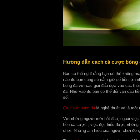
Hướng dẫn cách cá cược bóng đ
Bạn có thể nghĩ rằng bạn có thể không may
nào đó bạn cũng sẽ nắm giữ số tiền lớn 
bóng đá với các giải đấu dựa vào các thô
đá. Nhờ vào đó bạn có thể đổi vận cầu t
số.
Cá cược bóng đá
là nghệ thuật và là một 
Với những người mới bắt đầu, ngoài việc 
tiền cá cược , việc đọc hiểu được những 
chơi. Những am hiểu của người chơi đóng v