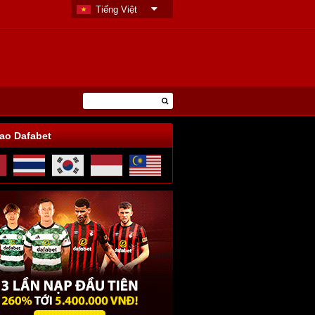
Tiếng Việt
Vao Dafabet