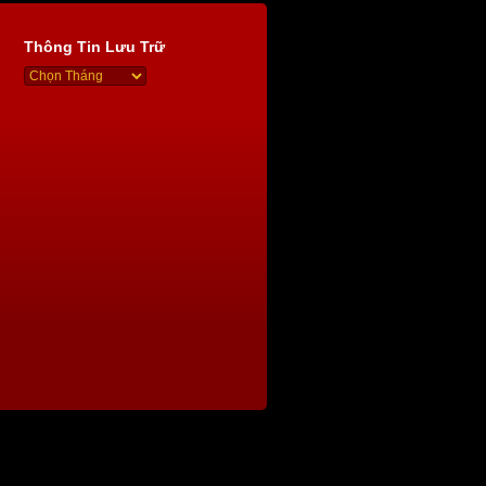
Thông Tin Lưu Trữ