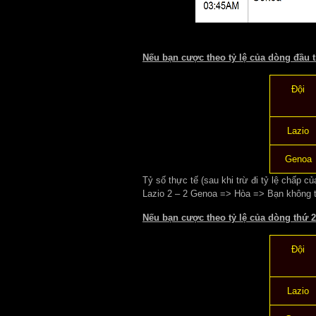
Nếu bạn cược theo tỷ lệ của dòng đầu t
Đội
Lazio
Genoa
Tỷ số thực tế (sau khi trừ đi tỷ lệ chấp c
Lazio 2 – 2 Genoa => Hòa => Bạn không th
Nếu bạn cược theo tỷ lệ của dòng thứ 2
Đội
Lazio