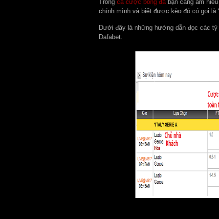
Trong
cá cược bóng đá
bạn càng am hiểu 
chính mình và biết được kèo đó có gọi là
Dưới đây là những hướng dẫn đọc các tỷ 
Dafabet.