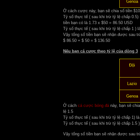
Genoa
Ở cách cược này, bạn sẽ chia số tiền $10
Tỷ số thực tế ( sau khi trừ tỷ lệ chấp 0.5
tiền bạn có là 1.73 x $50 = 86.50 USD
Tỷ số thực tế ( sau khi trừ tỷ lệ chấp 1 
Vậy tổng số tiền bạn sẽ nhận được sau trậ
$ 86.50 + $ 50 = $ 136.50
Nếu bạn cá cược theo tỷ lệ của dòng 3
Đội
Lazio
Genoa
Ở cách
cá cược bóng đá
này, bạn sẽ chia
lệ 1.5
Tỷ số thực tế ( sau khi trừ tỷ lệ chấp 1) l
Tỷ số thực tế ( sau khi trừ tỷ lệ chấp 1.5
Vậy tổng số tiền bạn sẽ nhận được sau trậ