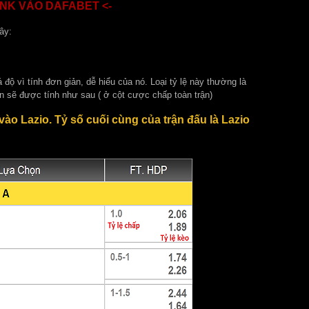
LINK VÀO DAFABET <-
ây:
cá độ vì tính đơn giản, dễ hiểu của nó. Loại tỷ lệ này thường là
ạn sẽ được tính như sau ( ở cột cược chấp toàn trận)
vào Lazio. Tỷ số cuối cùng của trận đấu là Lazio