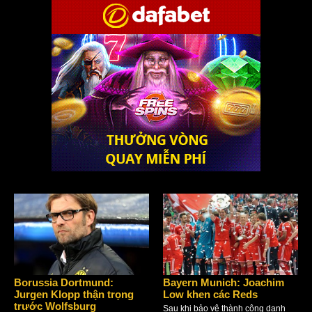
Borussia Dortmund:
Bayern Munich: Joachim
Jurgen Klopp thận trọng
Low khen các Reds
trước Wolfsburg
Sau khi bảo vệ thành công danh