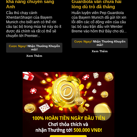
khả năng chuyển sang
Guardiola vẫn chưa hài
Anh
lòng dù trò đã thắng
Cầu thủ chạy cánh
Huấn luyện viên Pep Guardiola
XherdanShaqiri của Bayern
của Bayern Munich đã gửi lời xin
Munich cho biết anh có thể rời
lỗi đến các cổ động viên của câu
câu lạc bộ trong mùa hè này do ít
lạc bộ sau trận đấu với Werder
được đá chính và rất có thể sẽ
Breme vào hôm thứ Bảy cho dù...
chuyển tới Premier...
Cược Ngay!
Nhận Thưởng Khuyến
mãi!
Cược Ngay!
Nhận Thưởng Khuyến
mãi!
Xem Thêm
Xem Thêm