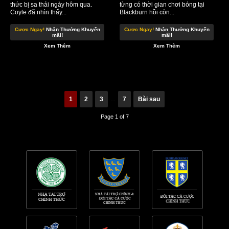
thức bị sa thải ngày hôm qua.
từng có thời gian chơi bóng tại
Coyle đã nhìn thấy...
Blackburn hồi còn...
Cược Ngay!
Nhận Thưởng Khuyến
Cược Ngay!
Nhận Thưởng Khuyến
mãi!
mãi!
Xem Thêm
Xem Thêm
1
2
3
7
Bài sau
…
Page 1 of 7