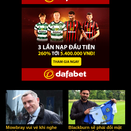
Mowbray vui vẻ khi nghe
Blackburn sẽ phải đối mặt