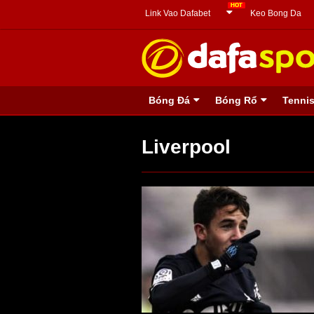
Link Vao Dafabet
Keo Bong Da
Bóng Ðá
Bóng Rổ
Tenni
Liverpool