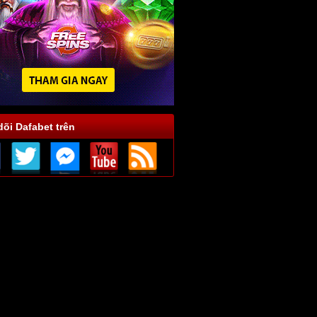
õi Dafabet trên