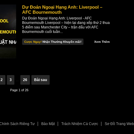
Dự Đoán Ngoại Hạng Anh: Liverpool –
AFC Bournemouth
Dự Đoán Ngoại Hạng Anh: Liverpool - AFC
Bournemouth Liverpool – hiện tại đang xếp thứ 2 thua
5 điểm sau Manchester City – trận đấu với AFC
Bournemouth cuối tuần...
Cược Ngay!
Nhận Thưởng Khuyến mãi!
Xem Thêm
2
3
26
Bài sau
…
Page 1 of 26
Chính Sách Riêng Tư
Bảo Mật
Trách Nhiệm Cá Cược
Sơ Đồ Trang Web