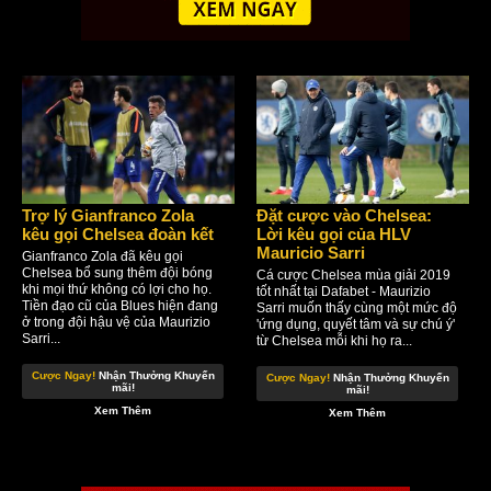
Trợ lý Gianfranco Zola
Đặt cược vào Chelsea:
kêu gọi Chelsea đoàn kết
Lời kêu gọi của HLV
Mauricio Sarri
Gianfranco Zola đã kêu gọi
Chelsea bổ sung thêm đội bóng
Cá cược Chelsea mùa giải 2019
khi mọi thứ không có lợi cho họ.
tốt nhất tại Dafabet - Maurizio
Tiền đạo cũ của Blues hiện đang
Sarri muốn thấy cùng một mức độ
ở trong đội hậu vệ của Maurizio
'ứng dụng, quyết tâm và sự chú ý'
Sarri...
từ Chelsea mỗi khi họ ra...
Cược Ngay!
Nhận Thưởng Khuyến
Cược Ngay!
Nhận Thưởng Khuyến
mãi!
mãi!
Xem Thêm
Xem Thêm