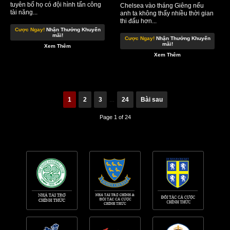
tuyên bố họ có đội hình tấn công
Chelsea vào tháng Giêng nếu
tài năng...
anh ta không thấy nhiều thời gian
thi đấu hơn...
Cược Ngay!
Nhận Thưởng Khuyến
mãi!
Cược Ngay!
Nhận Thưởng Khuyến
mãi!
Xem Thêm
Xem Thêm
1
2
3
24
Bài sau
…
Page 1 of 24