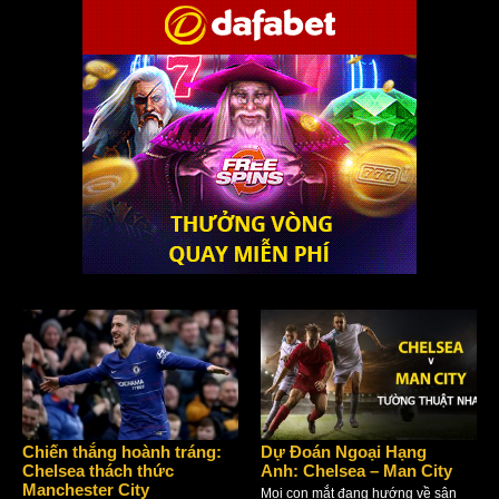
Chiến thắng hoành tráng:
Dự Đoán Ngoại Hạng
Chelsea thách thức
Anh: Chelsea – Man City
Manchester City
Mọi con mắt đang hướng về sân