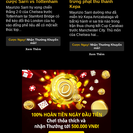
cược Sarri vs Tottenham
trừng phạt thủ thành
Kepa
Maurizio Sarri hy vọng chiến
thắng 2-0 của Chelsea trước
Maurizio Sarri dường như đã
Tottenham tại Stamford Bridge có
miễn trừ Kepa Arrizabalaga về
thể kéo đối thủ London của họ
bất kỳ hành vi sai trái nào trong
vào đống phế liệu để có một kết
trận thua chung kết Cup Carabao
thúc top...
trước Manchester City. Thủ môn
của Chelsea hai...
Cược Ngay!
Nhận Thưởng Khuyến
mãi!
Cược Ngay!
Nhận Thưởng Khuyến
mãi!
Xem Thêm
Xem Thêm