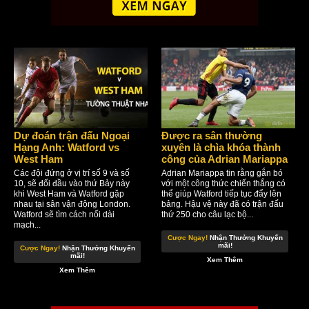
Dự đoán trận đấu Ngoại
Được ra sân thường
Hạng Anh: Watford vs
xuyên là chìa khóa thành
West Ham
công của Adrian Mariappa
Các đội đứng ở vị trí số 9 và số
Adrian Mariappa tin rằng gắn bó
10, sẽ đối đầu vào thứ Bảy này
với một công thức chiến thắng có
khi West Ham và Watford gặp
thể giúp Watford tiếp tục đẩy lên
nhau tại sân vận động London.
bảng. Hậu vệ này đã có trận đấu
Watford sẽ tìm cách nối dài
thứ 250 cho câu lạc bộ...
mạch...
Cược Ngay!
Nhận Thưởng Khuyến
mãi!
Cược Ngay!
Nhận Thưởng Khuyến
mãi!
Xem Thêm
Xem Thêm