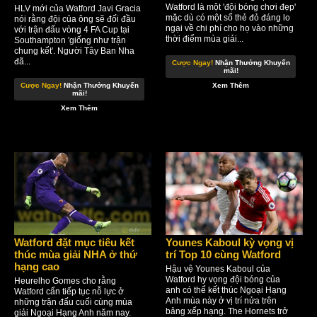
Watford là một 'đội bóng chơi đẹp'
HLV mới của Watford Javi Gracia
mặc dù có một số thẻ đỏ đáng lo
nói rằng đội của ông sẽ đối đầu
ngại về chi phí cho họ vào những
với trận đấu vòng 4 FA Cup tại
thời điểm mùa giải...
Southampton 'giống như trận
chung kết'. Người Tây Ban Nha
đã...
Cược Ngay!
Nhận Thưởng Khuyến
mãi!
Cược Ngay!
Nhận Thưởng Khuyến
Xem Thêm
mãi!
Xem Thêm
Watford đặt mục tiêu kết
Younes Kaboul kỳ vọng vị
thúc mùa giải NHA ở thứ
trí Top 10 cùng Watford
hạng cao
Hậu vệ Younes Kaboul của
Watford hy vọng đội bóng của
Heurelho Gomes cho rằng
anh có thể kết thúc Ngoại Hạng
Watford cẩn tiếp tục nỗ lực ở
Anh mùa này ở vị trí nửa trên
những trận đấu cuối cùng mùa
bảng xếp hạng. The Hornets trở
giải Ngoại Hạng Anh năm nay.