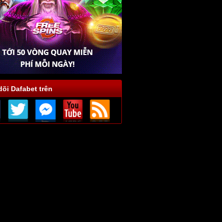
õi Dafabet trên