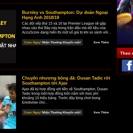
Burnley vs Southampton: Dự đoán Ngoại
Hạng Anh 2018/19
Các đội xếp thứ 15 và 16 tại Premier League sẽ gặp
nhau vào thứ Bảy này trong trận đấu mà dữ liệu của
AccuScore đang hiển thị một số giá trị khi so sánh với...
Cược Ngay!
Nhận Thưởng Khuyến mãi!
Xem Thêm
Theo d
Chuyển nhượng bóng đá: Dusan Tadic rời
Southampton tới Ajax
Ajax đã ký hợp đồng với tiền vệ Southampton, Dusan
Tadic trong một hợp đồng bốn năm với mức phí
khoảng 10 triệu bảng. Trước đây từng chơi trong
Eredivisie cho...
Cược Ngay!
Nhận Thưởng Khuyến mãi!
Xem Thêm