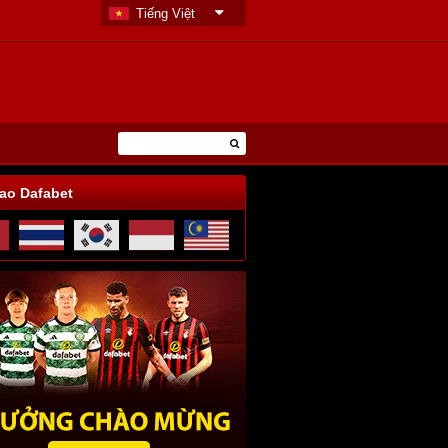
Tiếng Việt
Vao Dafabet