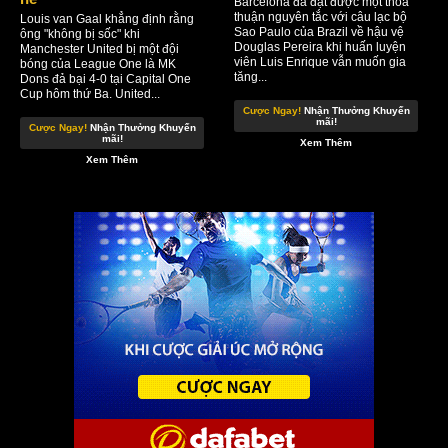
Barcelona đã đạt được một thỏa
thuận nguyên tắc với câu lạc bộ
Louis van Gaal khẳng định rằng
Sao Paulo của Brazil về hậu vệ
ông "không bị sốc" khi
Douglas Pereira khi huấn luyện
Manchester United bị một đội
viên Luis Enrique vẫn muốn gia
bóng của League One là MK
tăng...
Dons đả bại 4-0 tại Capital One
Cup hôm thứ Ba. United...
Cược Ngay!
Nhận Thưởng Khuyến
mãi!
Cược Ngay!
Nhận Thưởng Khuyến
mãi!
Xem Thêm
Xem Thêm