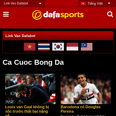
Link Vao Dafabet
Tiếng Việt
Link Vao Dafabet
Ca Cuoc Bong Da
Louis van Gaal không bị
Barcelona có Douglas
sốc trước thất bại nặng
Pereira
nề