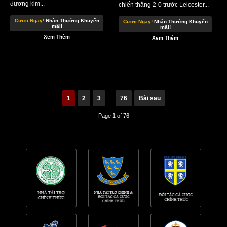
đương kim...
chiến thắng 2-0 trước Leicester...
Cược Ngay!
Nhận Thưởng Khuyến
Cược Ngay!
Nhận Thưởng Khuyến
mãi!
mãi!
Xem Thêm
Xem Thêm
1
2
3
76
Bài sau
…
Page 1 of 76