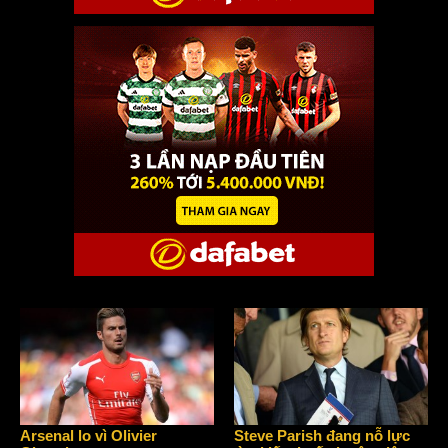
Arsenal lo vì Olivier
Steve Parish đang nỗ lực