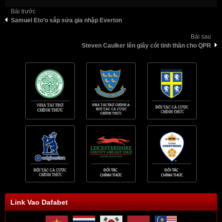
Bài trước
Samuel Eto’o sắp sửa gia nhập Everton
Bài sau
Steven Caulker lên giây cót tinh thần cho QPR
Link Vao Dafabet