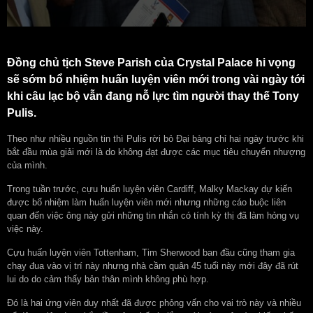
Đồng chủ tịch Steve Parish của Crystal Palace hi vọng
sẽ sớm bổ nhiệm huấn luyện viên mới trong vài ngày tới
khi câu lạc bộ vẫn đang nỗ lực tìm người thay thế Tony
Pulis.
Theo như nhiều nguồn tin thì Pulis rời bỏ Đại bàng chỉ hai ngày trước khi
bắt đầu mùa giải mới là do không đạt được các mục tiêu chuyển nhượng
của mình.
Trong tuần trước, cựu huấn luyện viên Cardiff, Malky Mackay dự kiến
được bổ nhiệm làm huấn luyện viên mới nhưng những cáo buộc liên
quan đến việc ông này gửi những tin nhắn có tính kỳ thị đã làm hỏng vụ
việc này.
Cựu huấn luyện viên Tottenham, Tim Sherwood ban đầu cũng tham gia
chạy đua vào vị trí này nhưng nhà cầm quân 45 tuổi này mới đây đã rút
lui do do cảm thấy bản thân mình không phù hợp.
Đó là hai ứng viên duy nhất đã được phỏng vấn cho vai trò này và nhiều