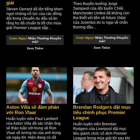
giải
Theo thuyền trưởng Jorge
Sampaoli của đội tuyển Chilê,
Steven Gerrard đã lên tiếng khen
Manchester United đã không còn
ngợi những nỗ lực của các đồng
tha thiết với tiền vệ Arturo Vidal
đội trong chuyến du đấu và tin
của Juventus do lo ngại về chấn
rằng họ đã chuẩn bị tốt cho mùa
thương đầu...
giải Premier League sắp...
Cược Ngay!
Nhận Thưởng Khuyến
Cược Ngay!
Nhận Thưởng Khuyến
mãi!
mãi!
Xem Thêm
Xem Thêm
Aston Villa sẽ đàm phán
Brendan Rodgers đặt mục
với Ron Vlaar
tiêu chinh phục Premier
League
Huấn luyện viên Paul Lambert
của Aston Villa đã xác nhận ông
Huấn luyện viên Brendan
sẽ thảo luận với trung vệ Ron
Rodgers của Liverpool đặt mục
Vlaar về tương lai của anh trong
tiêu giành chức vô địch Premier
vài ngày tới. Hiện đang có rất
League trong mùa giải tới sau khi