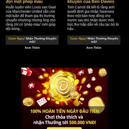
đợi một phép màu
khuyên của Ben Davies
Huấn luyện viên Louis van Gaal
Tom Carroll đã tiết lộ rằng anh
của Manchester United vẫn còn
quyết định gia nhập Swansea
một tuần để tham gia thị trường
theo một bản hợp đồng cho
chuyển nhượng nhưng ông cho
mượn sau khi nhận được một
rằng chỉ có 'phép màu' mới giúp
bức thư hấp dẫn về câu lạc bộ từ
đội bóng...
hậu...
Cược Ngay!
Nhận Thưởng Khuyến
Cược Ngay!
Nhận Thưởng Khuyến
mãi!
mãi!
Xem Thêm
Xem Thêm