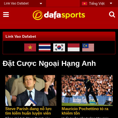
Link Vao Dafabet
Tiếng Việt
Link Vao Dafabet
Đặt Cược Ngoại Hạng Anh
Steve Parish đang nỗ lực
Mauricio Pochettino tỏ ra
tìm kiếm huấn luyện viên
khiêm tốn