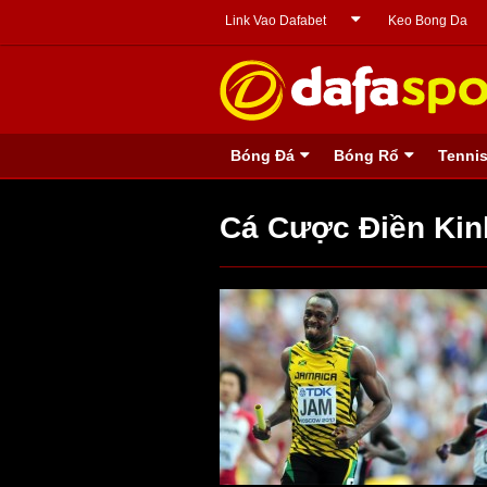
Link Vao Dafabet
Keo Bong Da
Bóng Ðá
Bóng Rổ
Tenni
Cá Cược Điền Kin