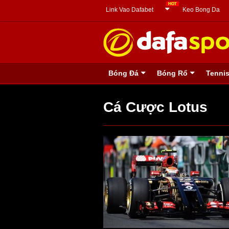
Link Vao Dafabet
Keo Bong Da
Bóng Ðá
Bóng Rổ
Tenni
Cá Cược Lotus