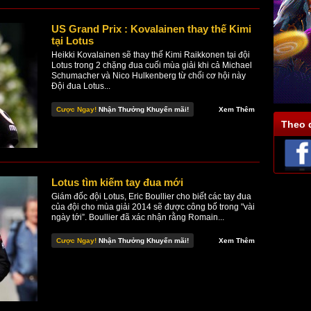
US Grand Prix : Kovalainen thay thế Kimi
tại Lotus
Heikki Kovalainen sẽ thay thế Kimi Raikkonen tại đội
Lotus trong 2 chặng đua cuối mùa giải khi cả Michael
Schumacher và Nico Hulkenberg từ chối cơ hội này
Đội đua Lotus...
Cược Ngay!
Nhận Thưởng Khuyến mãi!
Xem Thêm
Theo d
Lotus tìm kiếm tay đua mới
Giám đốc đội Lotus, Eric Boullier cho biết các tay đua
của đội cho mùa giải 2014 sẽ được công bố trong "vài
ngày tới”. Boullier đã xác nhận rằng Romain...
Cược Ngay!
Nhận Thưởng Khuyến mãi!
Xem Thêm