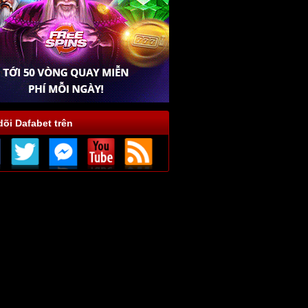
õi Dafabet trên