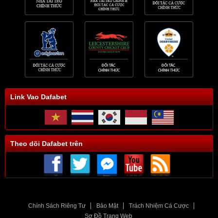
Link Vao Dafabet
Theo dõi Dafabet trên
Chính Sách Riêng Tư
Bảo Mật
Trách Nhiệm Cá Cược
Sơ Đồ Trang Web