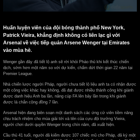
Huấn luyện viên của đội bóng thành phố New York,
Patrick Vieira, khẳng định không có liên lạc gì với
Arsenal về việc tiếp quản Arsene Wenger tại Emirates
vào mùa hè.
Wenger gần đây đã tiết lộ anh sẽ rời khỏi Pháo thủ khi kết thúc chiến
dịch, sớm hơn một năm so với dự kiến, chấm dứt thời gian 22 năm tại
Premier League.
Nhà chiến lược người Pháp, người chưa tiết lộ liệu anh ta có nhận được
một công việc khác hay không, đã đạt được nhiều thành công khi giành
được danh hiệu Anh ba lần, nâng cúp FA lên bảy lần trong khi giành
được lá chắn cộng đồng 7 lần.
Arsenal hiện đang biên soạn một danh sách các ứng cử viên tiềm năng
chịu trách nhiệm cho mùa giải tới và tên của cựu đội trưởng Vieira,
người chơi dưới quyền Wenger trong chín năm, đã xuất hiện.
Cầu thủ 41 tuổi, người đã kiếm được 107 chiếc mũ cho Pháp, đã ký một