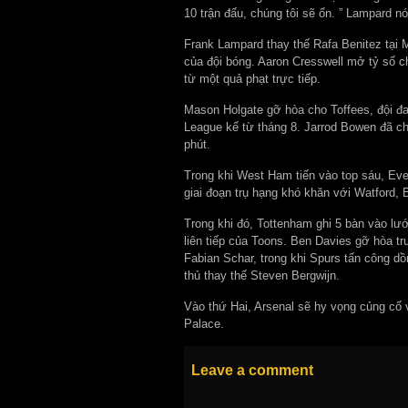
10 trận đấu, chúng tôi sẽ ổn. ” Lampard nó
Frank Lampard thay thế Rafa Benitez tại 
của đội bóng. Aaron Cresswell mở tỷ số c
từ một quả phạt trực tiếp.
Mason Holgate gỡ hòa cho Toffees, đội đan
League kể từ tháng 8. Jarrod Bowen đã c
phút.
Trong khi West Ham tiến vào top sáu, Ever
giai đoạn trụ hạng khó khăn với Watford, 
Trong khi đó, Tottenham ghi 5 bàn vào lướ
liên tiếp của Toons. Ben Davies gỡ hòa tr
Fabian Schar, trong khi Spurs tấn công d
thủ thay thế Steven Bergwijn.
Vào thứ Hai, Arsenal sẽ hy vọng củng cố vị
Palace.
Leave a comment