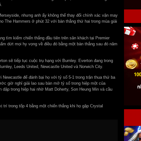
i.
Merseyside, nhưng anh ấy không thể thay đổi chính xác vận may
ho The Hammers ở phút 32 với bàn thắng thứ hai trong mùa giải
g tìm kiếm chiến thắng đầu tiên trên sân khách tại Premier
hấm dứt mọi hy vọng về điều đó bằng một bàn thắng sau đó năm
ton sẽ tiếp tục cuộc trụ hạng với Burnley. Everton đang trong
Burnley, Leeds United, Newcastle United và Norwich City.
i Newcastle để đánh bại họ với tỷ số 5-1 trong trận thua thứ ba
ước giờ nghỉ giải lao sau bàn mở tỷ số trong hiệp một của
ồn dập trong hiệp hai nhờ Matt Doherty, Son Heung Min và cầu
 trí trong tốp 4 bằng một chiến thắng khi họ gặp Crystal