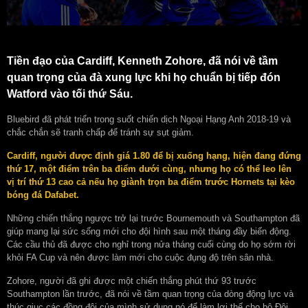
Tiền đạo của Cardiff, Kenneth Zohore, đã nói về tầm
quan trọng của đà xung lực khi họ chuẩn bị tiếp đón
Watford vào tối thứ Sáu.
Bluebird đã phát triển trong suốt chiến dịch Ngoại Hạng Anh 2018-19 và
chắc chắn sẽ tranh chấp để tránh sự sụt giảm.
Cardiff, người được định giá 1.80 để bị xuống hạng, hiện đang đứng
thứ 17, một điểm trên ba điểm dưới cùng, nhưng họ có thể leo lên
vị trí thứ 13 cao cả nếu họ giành trọn ba điểm trước Hornets tại kèo
bóng đá Dafabet.
Những chiến thắng ngược trở lại trước Bournemouth và Southampton đã
giúp mang lại sức sống mới cho đội hình sau một tháng đầy biến động.
Các cầu thủ đã được cho nghỉ trong nửa tháng cuối cùng do họ sớm rời
khỏi FA Cup và nên được làm mới cho cuộc đụng độ trên sân nhà.
Zohore, người đã ghi được một chiến thắng phút thứ 93 trước
Southampton lần trước, đã nói về tầm quan trọng của dòng động lực và
thúc giục các đồng đội của mình sử dụng nó để làm lợi thế cho bộ Đội