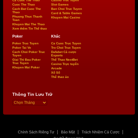
Ca Cuoc The Thao
Casino Truc Tuyen
Cuoc The Thao
Slot Games
Cach Đat Cuoc The
Ban Choi Truc Tuyen
Thao
Card & Table Games
Phuong Thuc Thanh
Khuyen Mai Casino
Toan
Khuyen Mai The Thao
Xem thêm Tin Thể thao
Poker
Khác
Poker Truc Tuyen
Ca Cuoc Truc Tuyen
Poker Tai Ve
Tro Choi Truc Tuyen
Cach Choi Poker Truc
Dafabet Cá cược
Tuyen
Esports
Giai Thi Đau Poker
Thể Thao NextBet
Truc Tuyen
Casino Trực tuyến
Khuyen Mai Poker
Arcade
Xổ Số
Thể thao ảo
Thông Tin Lưu Trữ
Chính Sách Riêng Tư
Bảo Mật
Trách Nhiệm Cá Cược