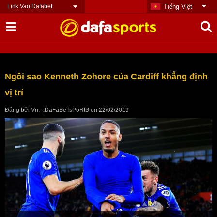
Link Vao Dafabet
Tiếng Việt
Ngôi sao Kenneth Zohore của Cardiff khẳng định
vị trí
Đăng bởi
Vn._.DaFaBeTsPoRtS
on
22/02/2019