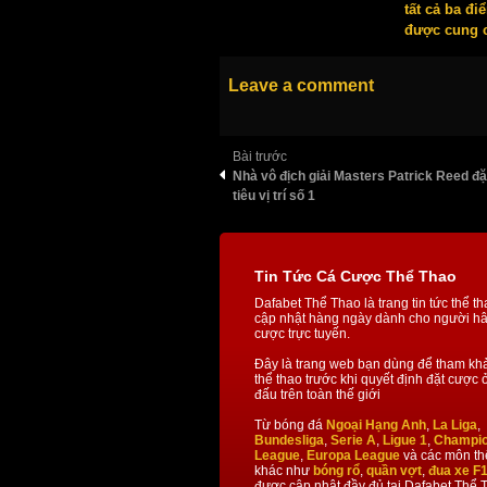
tất cả ba đi
được cung c
Leave a comment
Bài trước
Nhà vô địch giải Masters Patrick Reed đ
tiêu vị trí số 1
Tin Tức Cá Cược Thể Thao
Dafabet Thể Thao là trang tin tức thể t
cập nhật hàng ngày dành cho người h
cược trực tuyến.
Đây là trang web bạn dùng để tham khả
thể thao trước khi quyết định đặt cược ở
đấu trên toàn thế giới
Từ bóng đá
Ngoại Hạng Anh
,
La Liga
,
Bundesliga
,
Serie A
,
Ligue 1
,
Champi
League
,
Europa League
và các môn th
khác như
bóng rổ
,
quần vợt
,
đua xe F
được cập nhật đầy đủ tại Dafabet Thể 