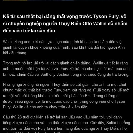
Kể từ sau thất bại đáng thất vọng trước Tyson Fury, võ
sĩ chuyên nghiệp người Thụy Điển Otto Wallin đã nhắm
đến việc trở lại sàn đấu.
Wallin đang xem xét các lựa chọn của mình khi anh ta nhắm đến việc
giành lại quyền khoe khoang của mình, sau khi thua đối tác người Anh
hồi đầu tháng.
Trong một nỗ lực để trở lại cách giành chiến thắng, Wallin đã tiết lộ rằng
anh ta muốn một trận tái đấu với Fury để trả thù cho sự mất mát của anh
ta hoặc chiến đấu với Anthony Joshua trong một cuộc đụng độ trả lương.
Những người ủng hộ người Thụy Điển sẽ cắt giảm cho anh ta một chút
chùng mặc dù thất bại trước Fury, xem xét rằng võ sĩ đã xoay sở để mở
ra một vết cắt trông khó chịu trên mắt phải của Brit. Trong những gì
được nhiều người coi là một cuộc dạo chơi trong công viên cho Tyson
Fury, Wallin đã cho anh ta chạy trốn để kiếm tiền.
Cầu thủ 28 tuổi dự kiến ​​sẽ trở lại sàn đấu vào đầu năm tới, với danh
tiếng được nâng cao và tinh thần được nâng cao. Giờ đây, Salita tin rằng
một trận tái đấu với Fury là ưu tiên hàng đầu của người Thụy Điển, nhờ