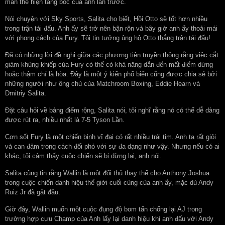
màn thể hiện tâng bốc của anh lần trước.
Nói chuyện với Sky Sports, Salita cho biết, Hồi Otto sẽ tốt hơn nhiều
trong trận tái đấu. Anh ấy sẽ trở nên bận rộn và bây giờ anh ấy thoải mái
với phong cách của Fury. Tôi tin tưởng ủng hộ Otto thắng trận tái đấu!
Đã có những lời đề nghị giữa các phương tiện truyền thông rằng việc cắt
giảm khủng khiếp của Fury có thể có khả năng dẫn đến mất điểm dừng
hoặc thậm chí là hòa. Đây là một ý kiến ​​phổ biến cũng được chia sẻ bởi
những người như ông chủ của Matchroom Boxing, Eddie Hearn và
Dmitriy Salita.
Đặt câu hỏi về bảng điểm rộng, Salita nói, tôi nghĩ rằng nó có thể dễ dàng
được rút ra, nhiều nhất là 7-5 Tyson Lần.
Cơn sốt Fury là một chiến binh vĩ đại có rất nhiều trái tim. Anh ta rất giỏi
và can đảm trong cách đối phó với sự đa dạng như vậy. Nhưng nếu có ai
khác, tôi cảm thấy cuộc chiến sẽ bị dừng lại, anh nói.
Salita cũng tin rằng Wallin là một đối thủ thay thế cho Anthony Joshua
trong cuộc chiến danh hiệu thế giới cuối cùng của anh ấy, mặc dù Andy
Ruiz Jr đã gật đầu.
Giờ đây, Wallin muốn một cuộc đụng độ bom tấn chống lại AJ trong
trường hợp cựu Champ của Anh lấy lại danh hiệu khi anh đấu với Andy