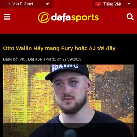
Link Vao Dafabet
Tiếng Việt
Otto Wallin Hãy mang Fury hoặc AJ tới đây
Đăng bởi
Vn._.DaFaBeTsPoRtS
on
22/09/2019