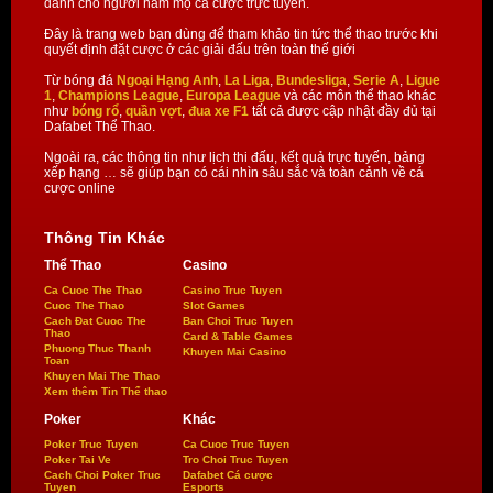
dành cho người hâm mộ cá cược trực tuyến.
Đây là trang web bạn dùng để tham khảo tin tức thể thao trước khi
quyết định đặt cược ở các giải đấu trên toàn thế giới
Từ bóng đá
Ngoại Hạng Anh
,
La Liga
,
Bundesliga
,
Serie A
,
Ligue
1
,
Champions League
,
Europa League
và các môn thể thao khác
như
bóng rổ
,
quần vợt
,
đua xe F1
tất cả được cập nhật đầy đủ tại
Dafabet Thể Thao.
Ngoài ra, các thông tin như lịch thi đấu, kết quả trực tuyến, bảng
xếp hạng … sẽ giúp bạn có cái nhìn sâu sắc và toàn cảnh về cá
cược online
Thông Tin Khác
Thể Thao
Casino
Ca Cuoc The Thao
Casino Truc Tuyen
Cuoc The Thao
Slot Games
Cach Đat Cuoc The
Ban Choi Truc Tuyen
Thao
Card & Table Games
Phuong Thuc Thanh
Khuyen Mai Casino
Toan
Khuyen Mai The Thao
Xem thêm Tin Thể thao
Poker
Khác
Poker Truc Tuyen
Ca Cuoc Truc Tuyen
Poker Tai Ve
Tro Choi Truc Tuyen
Cach Choi Poker Truc
Dafabet Cá cược
Tuyen
Esports