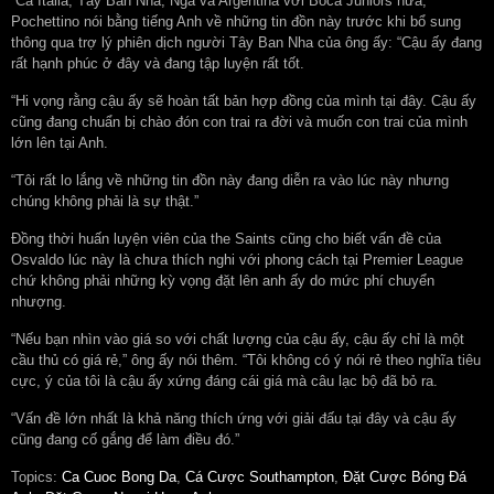
“Cả Italia, Tây Ban Nha, Nga và Argentina với Boca Juniors nữa,”
Pochettino nói bằng tiếng Anh về những tin đồn này trước khi bổ sung
thông qua trợ lý phiên dịch người Tây Ban Nha của ông ấy: “Cậu ấy đang
rất hạnh phúc ở đây và đang tập luyện rất tốt.
“Hi vọng rằng cậu ấy sẽ hoàn tất bản hợp đồng của mình tại đây. Cậu ấy
cũng đang chuẩn bị chào đón con trai ra đời và muốn con trai của mình
lớn lên tại Anh.
“Tôi rất lo lắng về những tin đồn này đang diễn ra vào lúc này nhưng
chúng không phải là sự thật.”
Đồng thời huấn luyện viên của the Saints cũng cho biết vấn đề của
Osvaldo lúc này là chưa thích nghi với phong cách tại Premier League
chứ không phải những kỳ vọng đặt lên anh ấy do mức phí chuyển
nhượng.
“Nếu bạn nhìn vào giá so với chất lượng của cậu ấy, cậu ấy chỉ là một
cầu thủ có giá rẻ,” ông ấy nói thêm. “Tôi không có ý nói rẻ theo nghĩa tiêu
cực, ý của tôi là cậu ấy xứng đáng cái giá mà câu lạc bộ đã bỏ ra.
“Vấn đề lớn nhất là khả năng thích ứng với giải đấu tại đây và cậu ấy
cũng đang cố gắng để làm điều đó.”
Topics:
Ca Cuoc Bong Da
,
Cá Cược Southampton
,
Đặt Cược Bóng Đá