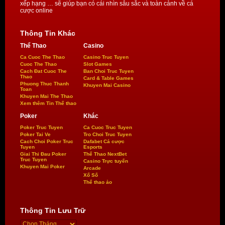
xếp hạng … sẽ giúp bạn có cái nhìn sâu sắc và toàn cảnh về cá
cược online
Thông Tin Khác
Thể Thao
Casino
Ca Cuoc The Thao
Casino Truc Tuyen
Cuoc The Thao
Slot Games
Cach Đat Cuoc The
Ban Choi Truc Tuyen
Thao
Card & Table Games
Phuong Thuc Thanh
Khuyen Mai Casino
Toan
Khuyen Mai The Thao
Xem thêm Tin Thể thao
Poker
Khác
Poker Truc Tuyen
Ca Cuoc Truc Tuyen
Poker Tai Ve
Tro Choi Truc Tuyen
Cach Choi Poker Truc
Dafabet Cá cược
Tuyen
Esports
Giai Thi Đau Poker
Thể Thao NextBet
Truc Tuyen
Casino Trực tuyến
Khuyen Mai Poker
Arcade
Xổ Số
Thể thao ảo
Thông Tin Lưu Trữ