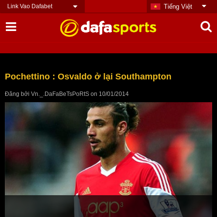
Link Vao Dafabet
Tiếng Việt
Pochettino : Osvaldo ở lại Southampton
Đăng bởi
Vn._.DaFaBeTsPoRtS
on
10/01/2014