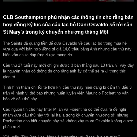
CLB Southampton phủ nhận các thông tin cho rằng bản
hợp đồng kỷ lục của câu lạc bộ Dani Osvaldo sẽ rời sân
St Mary’s trong kỳ chuyển nhượng tháng Một
The Saints đã quăng tiền để đưa Osvaldo về câu lạc bộ trong mùa hè
vừa qua với bản hợp đồng trị giá 14,6 triệu bảng Anh nhưng cầu thủ này
hiện vẫn chưa đáp ứng được mong đợi.
Cầu thủ 27 tuổi này mới chỉ ghi được 3 bàn thắng sau 13 trận, vì vậy đây
là nguyên nhân có thông tin cho rằng anh ấy có thể sẽ ra đi trong thời
gian tới.
Tình hình thậm chí tồi tệ hơn khi cầu thủ này hiện đang bị cấm thi đấu 3
trận vì hành vi thô bạo nhưng huấn luyện viên Mauricio Pochettino vẫn
bảo vệ cầu thủ này.
Các nguồn tin cho hay Inter Milan và Fiorentina có thể đưa ra đề nghị
nhằm đưa cầu thủ này trở lại Italia trong kỳ chuyển nhượng tới nhưng
Pochettino cho biết chuyện này sẽ không xảy ra và Osvaldo không được
phép ra đi.